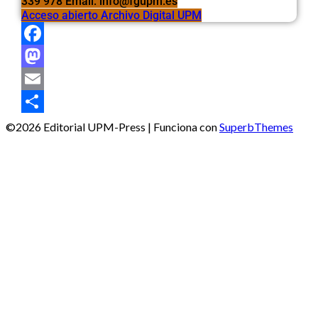
339 978 Email: info@fgupm.es
Acceso abierto Archivo Digital UPM
Facebook
Mastodon
Email
Compartir
©2026 Editorial UPM-Press
| Funciona con
SuperbThemes