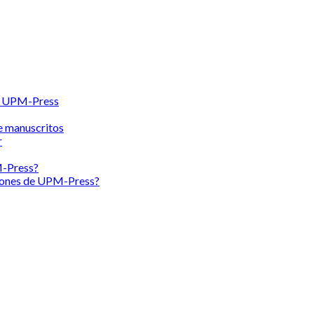
en UPM-Press
e manuscritos
r
M-Press?
ciones de UPM-Press?